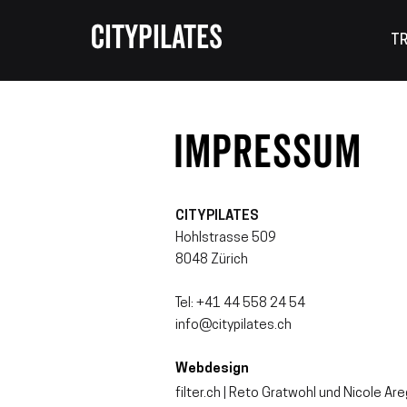
CITYPILATES
TR
ImpRESSUM
CITYPILATES
Hohlstrasse 509
8048 Zürich
Tel: +41 44 558 24 54
info@citypilates.ch
Webdesign
filter.ch | Reto Gratwohl und Nicole Ar