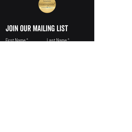
join our mailing list
First Name
Last Name
E-Mail
SUBSCRIBE
LOCATIONS
ZURICH
Hohlstrasse 509
CHAM