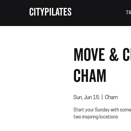
CITYPILATES
TR
Move & C
Cham
Sun, Jun 15
  |  
Cham
Start your Sunday with somet
two inspiring locations