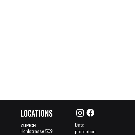
LOCATIONS
Data
ZURICH
Hohlstrasse 509
protection