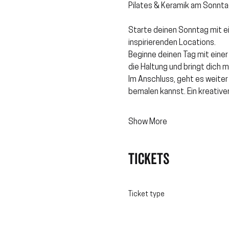
Pilates & Keramik am Sonntag
Starte deinen Sonntag mit ei
inspirierenden Locations.
Beginne deinen Tag mit einer 
die Haltung und bringt dich m
Im Anschluss, geht es weite
bemalen kannst. Ein kreativ
Show More
Tickets
Ticket type
Move & Create Special