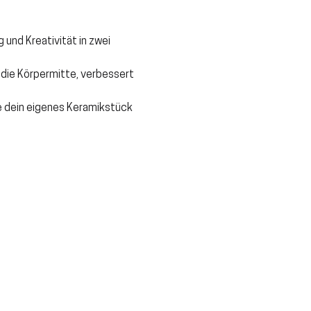
und Kreativität in zwei 
t die Körpermitte, verbessert 
e dein eigenes Keramikstück 
Sale ended