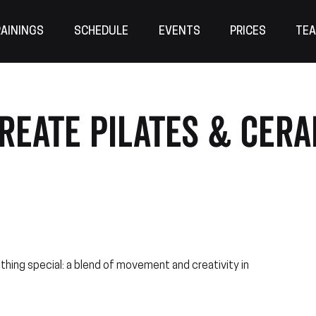
AININGS
SCHEDULE
EVENTS
PRICES
TE
reate Pilates & Cera
hing special: a blend of movement and creativity in