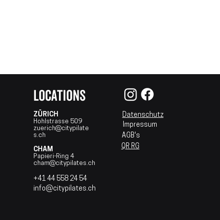
LOCATIONS
ZÜRICH
Datenschutz
Hohlstrasse 509
Impressum
zuerich@citypilate​
s.ch​
AGB's
QR RG
CHAM
Papieri-Ring 4
cham@citypilates.ch
+41 44 558 24 54
info@citypilates.ch