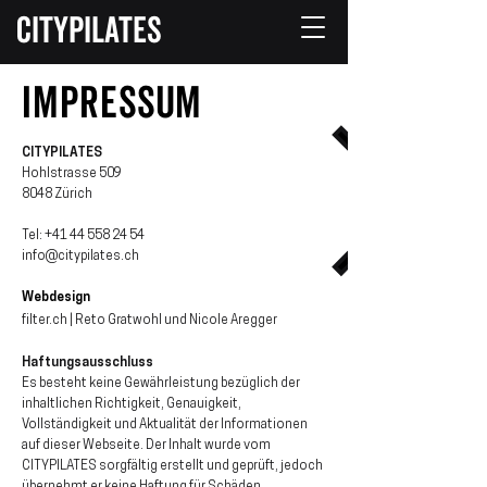
CITYPILATES
ImpRESSUM
CITYPILATES
Hohlstrasse 509
8048 Zürich
Tel:
+41 44 558 24 54
info@citypilates.ch
Webdesign
filter.ch | Reto Gratwohl und Nicole Aregger
Haftungsausschluss
Es besteht keine Gewährleistung bezüglich der
inhaltlichen Richtigkeit, Genauigkeit,
Vollständigkeit und Aktualität der Informationen
auf dieser Webseite. Der Inhalt wurde vom
CITYPILATES sorgfä
ltig erstellt und geprüft, jedoch