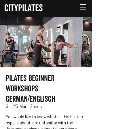
CITYPILATES
Pilates Beginner
Workshops
German/Englisch
So., 25. Mai
  |  
Zürich
You would like to know what all this Pilates
hype is about, are unfamiliar with the